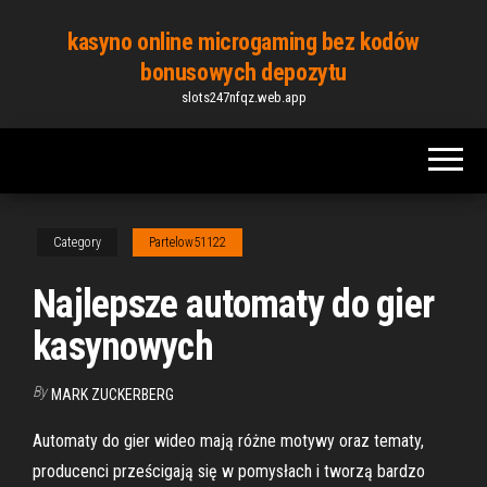
Skip
kasyno online microgaming bez kodów
to
bonusowych depozytu
the
slots247nfqz.web.app
content
Category
Partelow51122
Najlepsze automaty do gier
kasynowych
By
MARK ZUCKERBERG
Automaty do gier wideo mają różne motywy oraz tematy,
producenci prześcigają się w pomysłach i tworzą bardzo