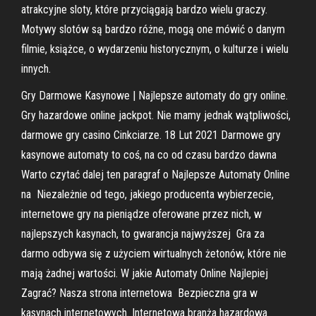
atrakcyjne sloty, które przyciągają bardzo wielu graczy.
Motywy slotów są bardzo różne, mogą one mówić o danym
filmie, książce, o wydarzeniu historycznym, o kulturze i wielu
innych.
Gry Darmowe Kasynowe | Najlepsze automaty do gry online.
Gry hazardowe online jackpot. Nie mamy jednak wątpliwości,
darmowe gry casino Cinkciarze. 18 Lut 2021 Darmowe gry
kasynowe automaty to coś, na co od czasu bardzo dawna
Warto czytać dalej ten paragraf o Najlepsze Automaty Online
na Niezależnie od tego, jakiego producenta wybierzecie,
internetowe gry na pieniądze oferowane przez nich, w
najlepszych kasynach, to gwarancja najwyższej Gra za
darmo odbywa się z użyciem wirtualnych żetonów, które nie
mają żadnej wartości. W jakie Automaty Online Najlepiej
Zagrać? Nasza strona internetowa Bezpieczna gra w
kasynach internetowych. Internetowa branża hazardowa