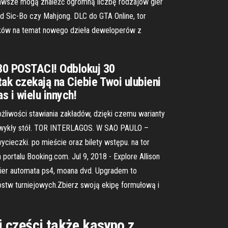
 zawsze mogą znaleźć ogromną liczbę rodzajów gier
d Sic-Bo czy Mahjong. DLC do GTA Online, tor
ieków na temat nowego dzieła deweloperów z
30 POSTACI! Odblokuj 30
k czekają na Ciebie Twoi ulubieni
s i wielu innych!
żliwości stawiania zakładów, dzięki czemu warianty
 zwykły stół. TOR INTERLAGOS. W SAO PAULO –
ycieczki. po mieście oraz bilety wstępu. na tor
portalu Booking.com. Jul 9, 2018 - Explore Allison
, nier automata ps4, moana dvd. Upgradem to
stw turniejowych.Zbierz swoją ekipę formułową i
 części także kasyno z