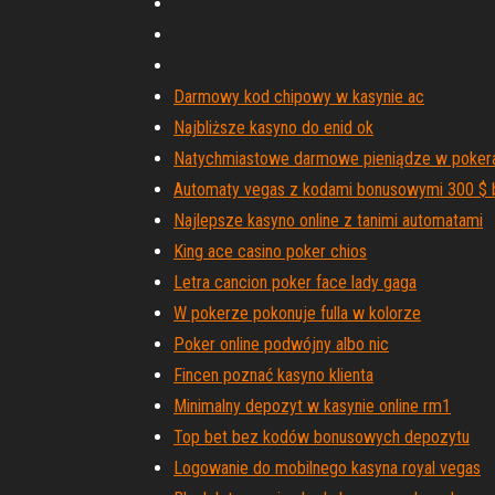
Darmowy kod chipowy w kasynie ac
Najbliższe kasyno do enid ok
Natychmiastowe darmowe pieniądze w poke
Automaty vegas z kodami bonusowymi 300 $ 
Najlepsze kasyno online z tanimi automatami
King ace casino poker chios
Letra cancion poker face lady gaga
W pokerze pokonuje fulla w kolorze
Poker online podwójny albo nic
Fincen poznać kasyno klienta
Minimalny depozyt w kasynie online rm1
Top bet bez kodów bonusowych depozytu
Logowanie do mobilnego kasyna royal vegas