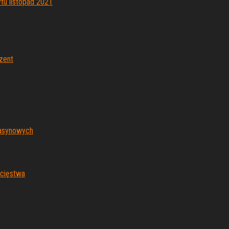
tu listopad 2021
zent
 kasynowych
ycięstwa