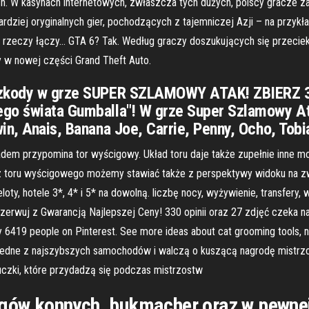
ych. W kasynach internetowych, zwłaszcza tych dużych, polscy gracze
dziej oryginalnych gier, pochodzących z tajemniczej Azji – na przykła
 te rzeczy łączy… GTA 6? Tak. Według graczy doszukujących się przec
 w nowej części Grand Theft Auto.
eszkody w grze SUPER SZLAMOWY ATAK! ZBIERZ 
go świata Gumballa"! W grze Super Szlamowy Ata
in, Anais, Banana Joe, Carrie, Penny, Ocho, Tobia
adem przypomina tor wyścigowy. Układ toru daje także zupełnie inne mo
y z toru wyścigowego możemy stawiać także z perspektywy widoku na
y, hotele 3*, 4* i 5* na dowolną. liczbę nocy, wyżywienie, transfery, w
zerwuj z Gwarancją Najlepszej Ceny! 330 opinii oraz 27 zdjęć czeka na 
d by 6419 people on Pinterest. See more ideas about cat grooming tools
 jedne z najszybszych samochodów i walczą o kuszącą nagrodę mistrzo
tuczki, które przydadzą się podczas mistrzostw
igów konnych, bukmacher oraz w pewnej