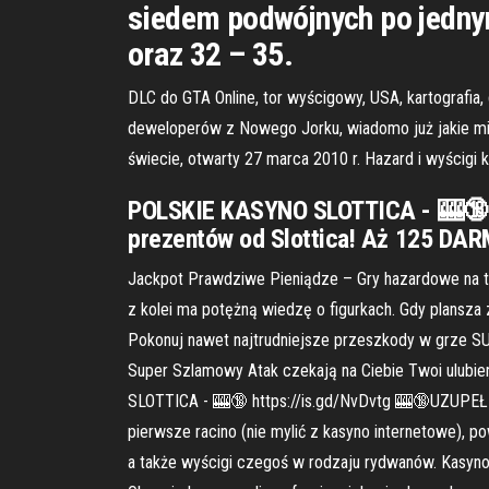
siedem podwójnych po jednym 
oraz 32 – 35.
DLC do GTA Online, tor wyścigowy, USA, kartografia
deweloperów z Nowego Jorku, wiadomo już jakie mi
świecie, otwarty 27 marca 2010 r. Hazard i wyścigi 
POLSKIE KASYNO SLOTTICA - 🎰🔞 ht
prezentów od Slottica! Aż 125 D
Jackpot Prawdziwe Pieniądze – Gry hazardowe na te
z kolei ma potężną wiedzę o figurkach. Gdy plansz
Pokonuj nawet najtrudniejsze przeszkody w grze 
Super Szlamowy Atak czekają na Ciebie Twoi ulubieni
SLOTTICA - 🎰🔞 https://is.gd/NvDvtg 🎰🔞UZUPEŁN
pierwsze racino (nie mylić z kasyno internetowe), 
a także wyścigi czegoś w rodzaju rydwanów. Kasyno