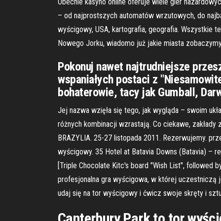
Obecnie kasyno online oferuje wiele gier hazardow
– od najprostszych automatów wrzutowych, do najbar
wyścigowy, USA, kartografia, geografia. Wszystkie
Nowego Jorku, wiadomo już jakie miasta zobaczymy
Pokonuj nawet najtrudniejsze prz
wspaniałych postaci z "Niesamowite
bohaterowie, tacy jak Gumball, Darw
Jej nazwa wzięła się tego, jak wygląda – swoim ukł
różnych kombinacji wzrastają. Co ciekawe, zakład
BRAZYLIA. 25-27 listopada 2011. Rezerwujemy. przelot
wyścigowy. 35 Hotel at Batavia Downs (Batavia) – re
[Triple Chocolate Kitc's board "Wish List", followe
profesjonalna gra wyścigowa, w której uczestniczą
udaj się na tor wyścigowy i ćwicz swoje skręty i sz
Canterbury Park to tor wyśc