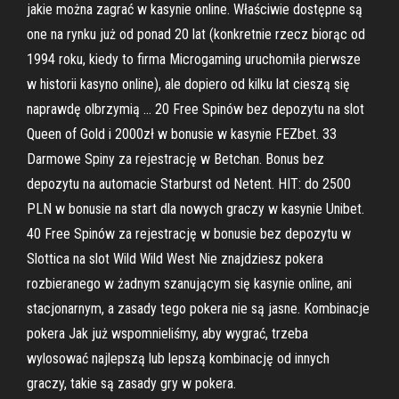
jakie można zagrać w kasynie online. Właściwie dostępne są
one na rynku już od ponad 20 lat (konkretnie rzecz biorąc od
1994 roku, kiedy to firma Microgaming uruchomiła pierwsze
w historii kasyno online), ale dopiero od kilku lat cieszą się
naprawdę olbrzymią … 20 Free Spinów bez depozytu na slot
Queen of Gold i 2000zł w bonusie w kasynie FEZbet. 33
Darmowe Spiny za rejestrację w Betchan. Bonus bez
depozytu na automacie Starburst od Netent. HIT: do 2500
PLN w bonusie na start dla nowych graczy w kasynie Unibet.
40 Free Spinów za rejestrację w bonusie bez depozytu w
Slottica na slot Wild Wild West Nie znajdziesz pokera
rozbieranego w żadnym szanującym się kasynie online, ani
stacjonarnym, a zasady tego pokera nie są jasne. Kombinacje
pokera Jak już wspomnieliśmy, aby wygrać, trzeba
wylosować najlepszą lub lepszą kombinację od innych
graczy, takie są zasady gry w pokera.