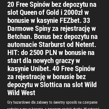
20 Free Spinów bez depozytu na
slot Queen of Gold i 2000zł w
bonusie w kasynie FEZbet. 33
Darmowe Spiny za rejestrację w
Betchan. Bonus bez depozytu na
automacie Starburst od Netent.
HIT: do 2500 PLN w bonusie na
start dla nowych graczy w
kasynie Unibet. 40 Free Spinów
za rejestrację w bonusie bez
depozytu w Slottica na slot Wild
Wild West
Gry hazardowe dla zabawy to świetny sposób na czerpanie