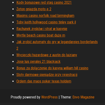
Kody bonusowe red stag casino 2021
Żeton gniazda moto e 2
Maxims casino norfolk road birmingham
Toby keith hollywood casino tinley park il
Rachunek zysków i strat w kasynie
Myrtle beach casino boat duże m
Jak zrobić automaty do gry w legandareies borderlands
2
Wycieczki hazardowe z austin do luizjany
Jose luis perales 21 blackjack
Bonus za dołączenie do kasyna william hill casino
Sloty darmowe pieniądze przy rejestracji
Ordem das maos poker texas holdem
Proudly powered by
WordPress
|
Theme:
Envo Magazine