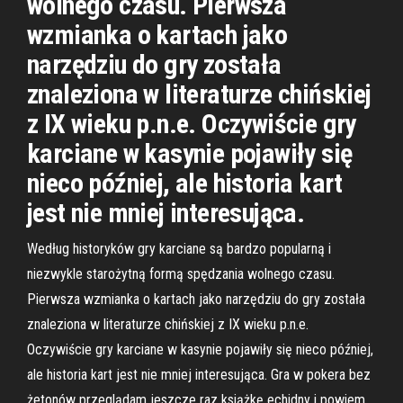
wolnego czasu. Pierwsza
wzmianka o kartach jako
narzędziu do gry została
znaleziona w literaturze chińskiej
z IX wieku p.n.e. Oczywiście gry
karciane w kasynie pojawiły się
nieco później, ale historia kart
jest nie mniej interesująca.
Według historyków gry karciane są bardzo popularną i
niezwykle starożytną formą spędzania wolnego czasu.
Pierwsza wzmianka o kartach jako narzędziu do gry została
znaleziona w literaturze chińskiej z IX wieku p.n.e.
Oczywiście gry karciane w kasynie pojawiły się nieco później,
ale historia kart jest nie mniej interesująca. Gra w pokera bez
żetonów przeglądam jeszcze raz książkę echidny i powiem